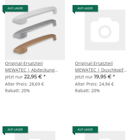
AUF LAGER
AUF LAGER
Original-Ersatzteil
Original-Ersatzteil
MEWATEC | Abdeckung
MEWATEC | Duschkopf
Colorado C701
Colorado C701 + C701-UF
jetzt nur
22,95 €
*
jetzt nur
19,95 €
*
Alter Preis:
28,69 €
Alter Preis:
24,94 €
Rabatt:
20%
Rabatt:
20%
AUF LAGER
AUF LAGER