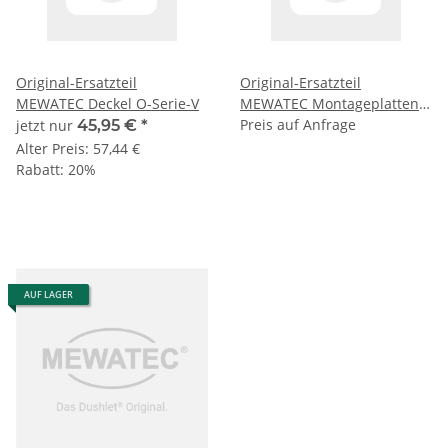
Original-Ersatzteil
Original-Ersatzteil
MEWATEC Deckel O-Serie-V
MEWATEC Montageplatten
für Colorado C701 und
Preis auf Anfrage
jetzt nur
45,95 €
*
C701-UF (2 Stück)
Alter Preis:
57,44 €
Rabatt:
20%
AUF LAGER