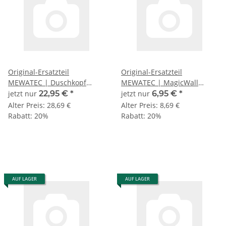
Original-Ersatzteil
Original-Ersatzteil
MEWATEC | Duschkopf
MEWATEC | MagicWall
EasyUp 2.0
Pneumatik-Schlauchsatz
jetzt nur
22,95 €
*
jetzt nur
6,95 €
*
Alter Preis:
28,69 €
Alter Preis:
8,69 €
Rabatt:
20%
Rabatt:
20%
AUF LAGER
AUF LAGER