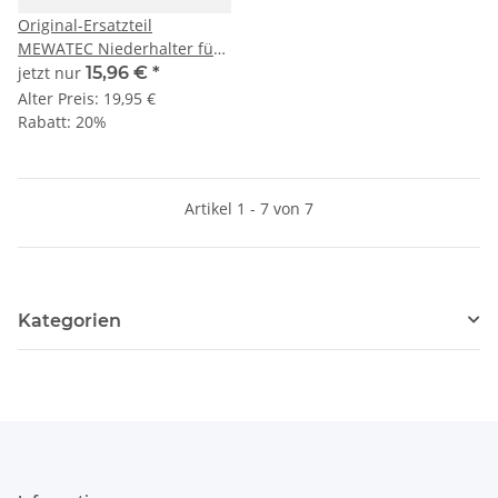
Original-Ersatzteil
MEWATEC Niederhalter für
Wasserauslassventileinheit
jetzt nur
15,96 €
*
MagicWall
Alter Preis:
19,95 €
Rabatt:
20%
Artikel 1 - 7 von 7
Kategorien