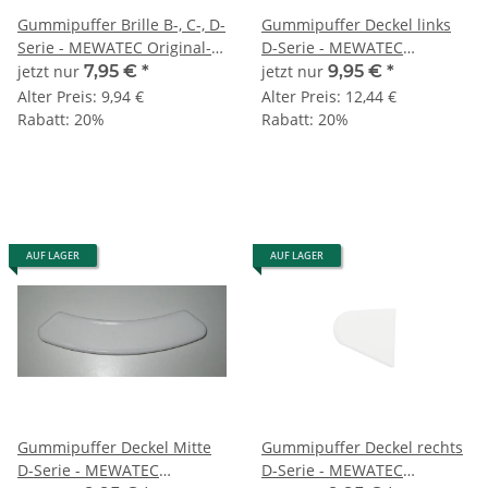
Gummipuffer Brille B-, C-, D-
Gummipuffer Deckel links
Serie - MEWATEC Original-
D-Serie - MEWATEC
Ersatzteil
Original-Ersatzteil
jetzt nur
7,95 €
*
jetzt nur
9,95 €
*
Alter Preis:
9,94 €
Alter Preis:
12,44 €
Rabatt:
20%
Rabatt:
20%
AUF LAGER
AUF LAGER
Gummipuffer Deckel Mitte
Gummipuffer Deckel rechts
D-Serie - MEWATEC
D-Serie - MEWATEC