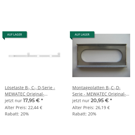
AUF LAGER
AUF LAGER
Lösetaste B-, C-, D-Serie -
Montageplatten B-,C-,D-
MEWATEC Original-
Serie - MEWATEC Original-
Ersatzteil
Ersatzteil (2 Stück)
jetzt nur
17,95 €
*
jetzt nur
20,95 €
*
Alter Preis:
22,44 €
Alter Preis:
26,19 €
Rabatt:
20%
Rabatt:
20%