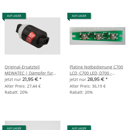
AUF LAGER
AUF LAGER
Original-Ersatzteil
Platine Notbedienung C700
MEWATEC | Dämpfer für
LCD, C700 LED, D700 -
Deckel D-Serie 1.0 und 2.0
MEWATEC Original-
jetzt nur
21,95 €
*
jetzt nur
28,95 €
*
Ersatzteil
Alter Preis:
27,44 €
Alter Preis:
36,19 €
Rabatt:
20%
Rabatt:
20%
AUF LAGER
AUF LAGER