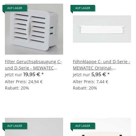
AUF LAGER
AUF LAGER
Filter Geruchsabsaugung C-
Föhnklappe C- und D-Serie -
und D-Serie - MEWATEC
MEWATEC Original-
Original-Ersatzteil
Ersatzteil
jetzt nur
19,95 €
*
jetzt nur
5,95 €
*
Alter Preis:
24,94 €
Alter Preis:
7,44 €
Rabatt:
20%
Rabatt:
20%
AUF LAGER
AUF LAGER