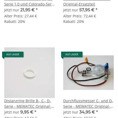
Serie 1.0 und Colorado-Serie
Original-Ersatzteil
- MEWATEC Original-
jetzt nur
21,95 €
*
jetzt nur
57,95 €
*
Ersatzteil
Alter Preis:
27,44 €
Alter Preis:
72,44 €
Rabatt:
20%
Rabatt:
20%
AUF LAGER
AUF LAGER
Distanzring Brille B-, C-, D-
Durchflussmesser C- und D-
Serie - MEWATEC Original-
Serie - MEWATEC Original-
Ersatzteil
Ersatzteil
jetzt nur
9,95 €
*
jetzt nur
34,95 €
*