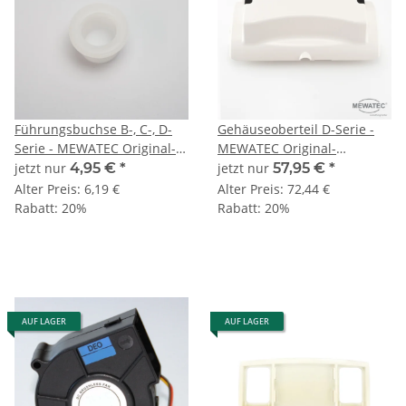
Führungsbuchse B-, C-, D-
Gehäuseoberteil D-Serie -
Serie - MEWATEC Original-
MEWATEC Original-
Ersatzteil
Ersatzteil
jetzt nur
4,95 €
*
jetzt nur
57,95 €
*
Alter Preis:
6,19 €
Alter Preis:
72,44 €
Rabatt:
20%
Rabatt:
20%
AUF LAGER
AUF LAGER