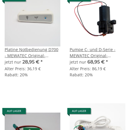
Platine Notbedienung D700
Pumpe C- und D-Serie -
- MEWATEC Original-
MEWATEC Original-
Ersatzteil
Ersatzteil
jetzt nur
28,95 €
*
jetzt nur
68,95 €
*
Alter Preis:
36,19 €
Alter Preis:
86,19 €
Rabatt:
20%
Rabatt:
20%
AUF LAGER
AUF LAGER