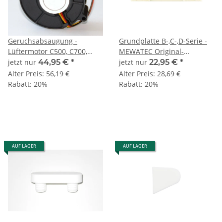
Geruchsabsaugung -
Grundplatte B-,C-,D-Serie -
Lüftermotor C500, C700,
MEWATEC Original-
D500, D700 - MEWATEC
Ersatzteil
jetzt nur
44,95 €
*
jetzt nur
22,95 €
*
Original-Ersatzteil
Alter Preis:
56,19 €
Alter Preis:
28,69 €
Rabatt:
20%
Rabatt:
20%
AUF LAGER
AUF LAGER