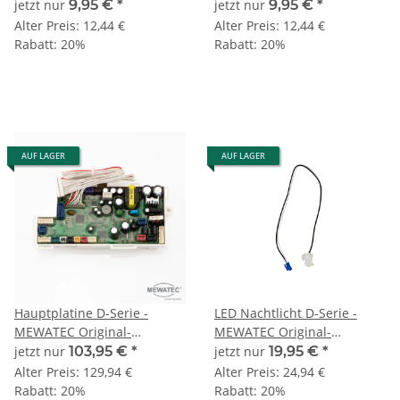
Original-Ersatzteil
Original-Ersatzteil
jetzt nur
9,95 €
*
jetzt nur
9,95 €
*
Alter Preis:
12,44 €
Alter Preis:
12,44 €
Rabatt:
20%
Rabatt:
20%
AUF LAGER
AUF LAGER
Hauptplatine D-Serie -
LED Nachtlicht D-Serie -
MEWATEC Original-
MEWATEC Original-
Ersatzteil
Ersatzteil
jetzt nur
103,95 €
*
jetzt nur
19,95 €
*
Alter Preis:
129,94 €
Alter Preis:
24,94 €
Rabatt:
20%
Rabatt:
20%