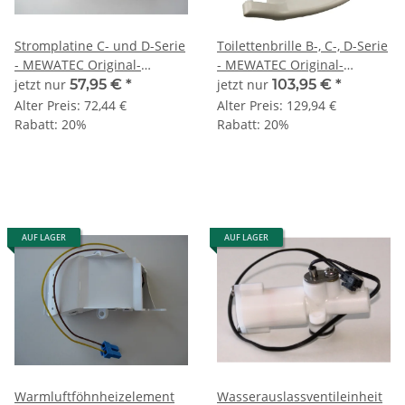
Stromplatine C- und D-Serie
Toilettenbrille B-, C-, D-Serie
- MEWATEC Original-
- MEWATEC Original-
Ersatzteil
Ersatzteil
jetzt nur
57,95 €
*
jetzt nur
103,95 €
*
Alter Preis:
72,44 €
Alter Preis:
129,94 €
Rabatt:
20%
Rabatt:
20%
AUF LAGER
AUF LAGER
Warmluftföhnheizelement
Wasserauslassventileinheit