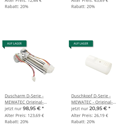
Alter Preis:
12,44 €
Alter Preis:
43,69 €
Rabatt:
20%
Rabatt:
20%
AUF LAGER
AUF LAGER
Duscharm D-Serie -
Duschkopf D-Serie -
MEWATEC Original-
MEWATEC - Original-
Ersatzteil
Ersatzteil
jetzt nur
98,95 €
*
jetzt nur
20,95 €
*
Alter Preis:
123,69 €
Alter Preis:
26,19 €
Rabatt:
20%
Rabatt:
20%