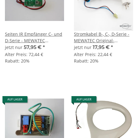
Seiten IR Empfänger C- und
Stromkabel B-, C-, D-Serie -
D-Serie - MEWATEC
MEWATEC Original-
Original-Ersatzteil
Ersatzteil
jetzt nur
57,95 €
*
jetzt nur
17,95 €
*
Alter Preis:
72,44 €
Alter Preis:
22,44 €
Rabatt:
20%
Rabatt:
20%
AUF LAGER
AUF LAGER