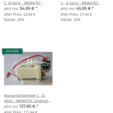
C-,D-Serie - MEWATEC
C-, D-Serie - MEWATEC
Original-Ersatzteil
Original-Ersatzteil
jetzt nur
34,95 €
*
jetzt nur
45,95 €
*
Alter Preis:
43,69 €
Alter Preis:
57,44 €
Rabatt:
20%
Rabatt:
20%
AUF LAGER
Wassertankeinheit C-, D-
Serie - MEWATEC Original-
Ersatzteil
jetzt nur
137,95 €
*
Alter Preis:
172,44 €