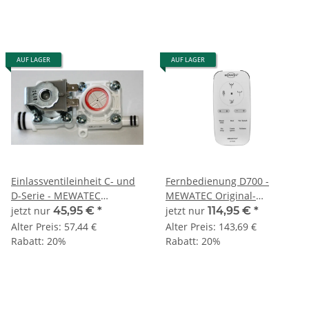
AUF LAGER
AUF LAGER
Einlassventileinheit C- und
Fernbedienung D700 -
D-Serie - MEWATEC
MEWATEC Original-
Original-Ersatzteil
Ersatzteil
jetzt nur
45,95 €
*
jetzt nur
114,95 €
*
Alter Preis:
57,44 €
Alter Preis:
143,69 €
Rabatt:
20%
Rabatt:
20%