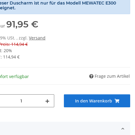
eser Duscharm ist nur für das Modell MEWATEC E300
eignet.
91,95 €
 nur
19% USt. , zzgl.
Versand
Preis: 114,94 €
t:
20%
*
:
114,94 €
Frage zum Artikel
fort verfügbar
In den Warenkorb