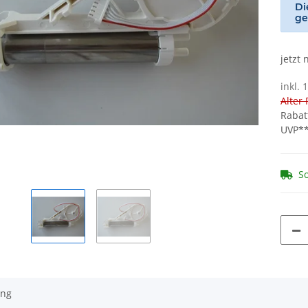
Di
ge
jetzt
inkl. 
Alter 
Rabat
UVP*
So
ung