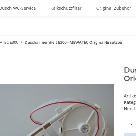
Dusch WC-Service
Kalkschutzfilter
Original Zubehör
TEC E300
Duscharmeinheit E300 - MEWATEC Original-Ersatzteil
Du
Ori
Artik
Kateg
Herste