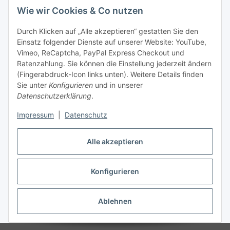
Versandinformationen
Wie wir Cookies & Co nutzen
Durch Klicken auf „Alle akzeptieren“ gestatten Sie den
Gesetzliche Informationen
Einsatz folgender Dienste auf unserer Website: YouTube,
Vimeo, ReCaptcha, PayPal Express Checkout und
Datenschutz
Ratenzahlung. Sie können die Einstellung jederzeit ändern
AGB
(Fingerabdruck-Icon links unten). Weitere Details finden
Sie unter
Konfigurieren
und in unserer
Sitemap
Datenschutzerklärung
.
Impressum
Impressum
|
Datenschutz
Nachhaltigkeitshinweise
Alle akzeptieren
Widerrufsrecht
Konfigurieren
Vertrag widerrufen
Ablehnen
* Alle Preise inkl. gesetzlicher USt., zzgl.
Versand