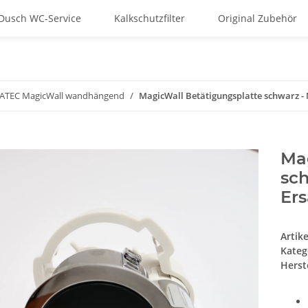
Dusch WC-Service
Kalkschutzfilter
Original Zubehör
TEC MagicWall wandhängend
MagicWall Betätigungsplatte schwarz -
Ma
sc
Ers
Artik
Kateg
Herste