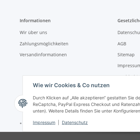
Informationen
Gesetzlich
Wir über uns
Datenschu
Zahlungsmöglichkeiten
AGB
Versandinformationen
Sitemap
Impressu
Nachhaltig
Wie wir Cookies & Co nutzen
Widerrufs
Durch Klicken auf „Alle akzeptieren“ gestatten Sie 
ReCaptcha, PayPal Express Checkout und Ratenzahlun
unten). Weitere Details finden Sie unter
Konfiguriere
Impressum
|
Datenschutz
* Alle Preise inkl. gesetzlicher USt., zzgl.
Versand