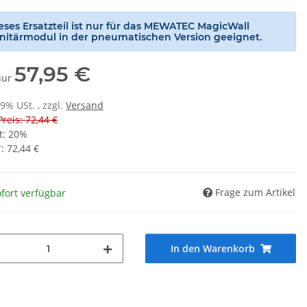
eses Ersatzteil ist nur für das MEWATEC MagicWall
nitärmodul in der pneumatischen Version geeignet.
57,95 €
 nur
19% USt. , zzgl.
Versand
Preis: 72,44 €
t:
20%
*
:
72,44 €
Frage zum Artikel
fort verfügbar
In den Warenkorb