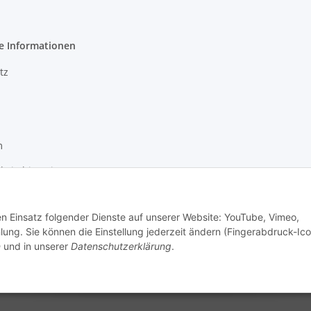
e Informationen
tz
m
keitshinweise
recht
den Einsatz folgender Dienste auf unserer Website: YouTube, Vimeo,
g. Sie können die Einstellung jederzeit ändern (Fingerabdruck-Ico
Vertrag widerrufen
n
und in unserer
Datenschutzerklärung
.