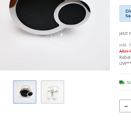
Di
Sa
jetzt
inkl. 
Alter 
Rabat
UVP*
So