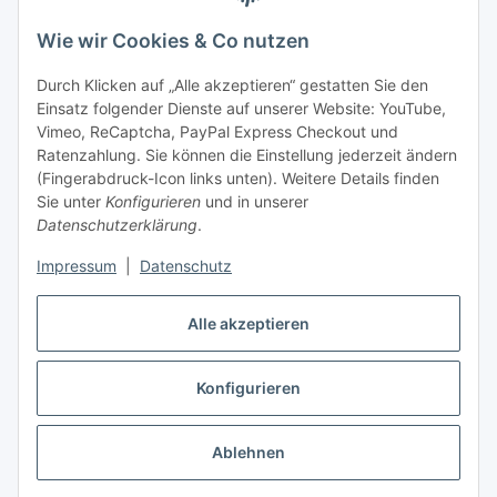
Versandinformationen
Wie wir Cookies & Co nutzen
Durch Klicken auf „Alle akzeptieren“ gestatten Sie den
Gesetzliche Informationen
Einsatz folgender Dienste auf unserer Website: YouTube,
Vimeo, ReCaptcha, PayPal Express Checkout und
Datenschutz
Ratenzahlung. Sie können die Einstellung jederzeit ändern
AGB
(Fingerabdruck-Icon links unten). Weitere Details finden
Sie unter
Konfigurieren
und in unserer
Sitemap
Datenschutzerklärung
.
Impressum
Impressum
|
Datenschutz
Nachhaltigkeitshinweise
Alle akzeptieren
Widerrufsrecht
Konfigurieren
Vertrag widerrufen
Ablehnen
* Alle Preise inkl. gesetzlicher USt., zzgl.
Versand